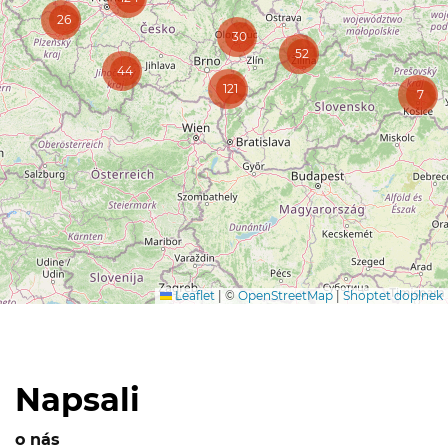
26
30
52
44
121
7
Leaflet
|
©
OpenStreetMap
|
Shoptet doplnek
Napsali
o nás