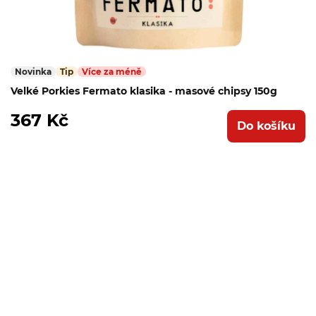
Nevíte, kterou vyzkoušet?
Zvolte náš
testovací set
Novinka
Tip
Více za méně
Zvolte předplatné a o nic se nemusíte starat
Velké Porkies Fermato klasika - masové chipsy 150g
Zobrazit nabídku
367 Kč
Do košíku