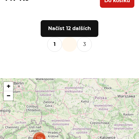
Do košíku
Načíst 12 dalších
1
3
+
−
124