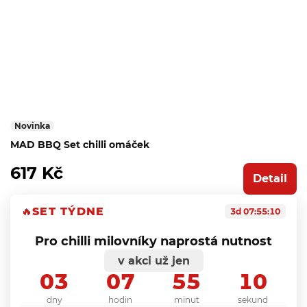
Novinka
MAD BBQ Set chilli omáček
617 Kč
Detail
🔥
SET TÝDNE
3d 07:55:08
Pro chilli milovníky naprostá nutnost
v akci už jen
03
07
55
08
dny
hodin
minut
sekund