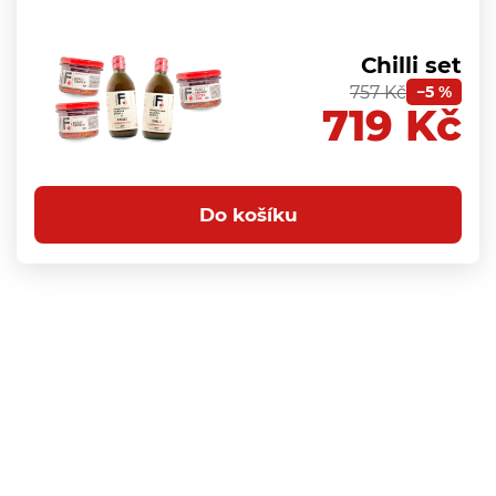
Chilli set
757 Kč
−5 %
719 Kč
Do košíku