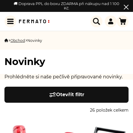
🚚 Doprava PPL do boxu ZDARMA při nákupu nad 1 100
Kč.
Obchod
Novinky
Novinky
Prohlédněte si naše pečlivě připravované novinky.
Otevřít filtr
26
položek celkem