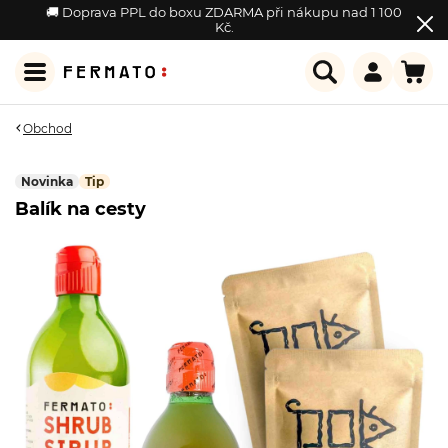
🚚 Doprava PPL do boxu ZDARMA při nákupu nad 1 100
Kč.
Obchod
Novinka
Tip
Balík na cesty