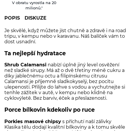
V obratu vyrostla na 20
milionů."
POPIS
DISKUZE
Je skvělé, když můžete jíst chutně a zdravě i na road
tripu, v kempu nebo v karavanu. Náš balíček vám to
dost usnadní.
Ta nejlepší hydratace
Shrub Calamansi
nabízí úplně jiný level osvěžení
než sladké sirupy. Má až o dvě třetiny méně cukru a
díky jablečnému octu a filipínskému citrusu
Calamansi je příjemně sladkokyselý, bez pocitu
ulepenosti. Přilijte do lahve s vodou a vychutnejte si
tenhle zážitek v autě, v kempu nebo klidně na
cyklovýletě. Bez barviv, éček a přeslazenosti.
Porce bílkovin kdekoliv po ruce
Porkies masové chipsy
s příchutí naší zálivky
Klasika tělu dodají kvalitní bílkoviny a k tomu skvěle