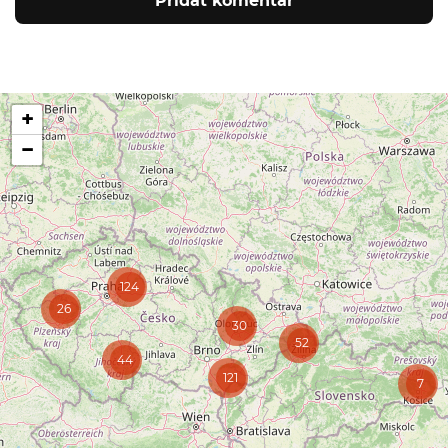
Přidat komentář
+
−
124
26
30
52
44
121
7