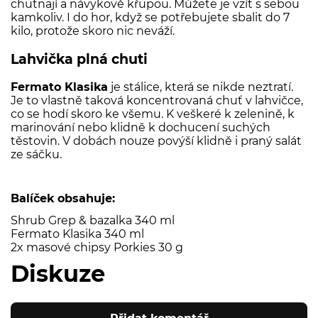
chutnají a návykově křupou. Můžete je vzít s sebou
kamkoliv. I do hor, když se potřebujete sbalit do 7
kilo, protože skoro nic neváží.
Lahvička plná chuti
Fermato Klasika
je stálice, která se nikde neztratí.
Je to vlastně taková koncentrovaná chuť v lahvičce,
co se hodí skoro ke všemu. K veškeré k zelenině, k
marinování nebo klidně k dochucení suchých
těstovin. V dobách nouze povýší klidně i praný salát
ze sáčku.
Balíček obsahuje:
Shrub Grep & bazalka 340 ml
Fermato Klasika 340 ml
2x masové chipsy Porkies 30 g
Diskuze