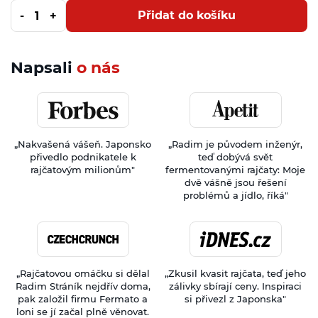
Přidat do košíku
Napsali
o nás
„Nakvašená vášeň. Japonsko
„Radim je původem inženýr,
přivedlo podnikatele k
teď dobývá svět
rajčatovým milionům"
fermentovanými rajčaty: Moje
dvě vášně jsou řešení
problémů a jídlo, říká"
„Rajčatovou omáčku si dělal
„Zkusil kvasit rajčata, teď jeho
Radim Stráník nejdřív doma,
zálivky sbírají ceny. Inspiraci
pak založil firmu Fermato a
si přivezl z Japonska"
loni se jí začal plně věnovat.