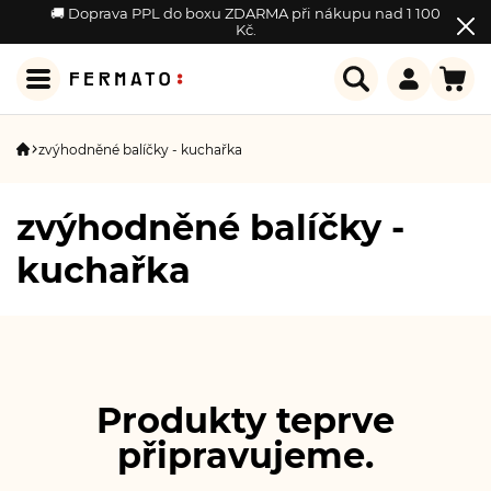
🚚 Doprava PPL do boxu ZDARMA při nákupu nad 1 100
Kč.
zvýhodněné balíčky - kuchařka
zvýhodněné balíčky -
kuchařka
Produkty teprve
připravujeme.