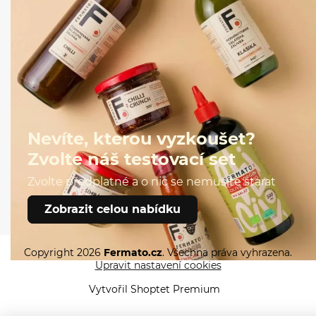
Nevíte, kterou vyzkoušet?
Zvolte náš testovací set
Zvolte předplatné a o nic se nemusíte starat
Zobrazit nabídku
Zobrazit celou nabídku
Copyright 2026
Fermato.cz
. Všechna práva vyhrazena.
Upravit nastavení cookies
Vytvořil Shoptet Premium