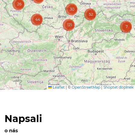
26
30
52
44
121
7
Leaflet
|
©
OpenStreetMap
|
Shoptet doplnek
Napsali
o nás