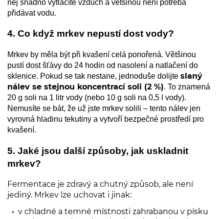
něj snadno vytlačíte vzduch a většinou není potřeba
přidávat vodu.
4. Co když mrkev nepustí dost vody?
Mrkev by měla být při kvašení celá ponořená. Většinou
pustí dost šťávy do 24 hodin od nasolení a natlačení do
slaný
sklenice. Pokud se tak nestane, jednoduše dolijte
nálev se stejnou koncentrací soli (2 %)
. To znamená
20 g soli na 1 litr vody (nebo 10 g soli na 0,5 l vody).
Nemusíte se bát, že už jste mrkev solili – tento nálev jen
vyrovná hladinu tekutiny a vytvoří bezpečné prostředí pro
kvašení.
5. Jaké jsou další způsoby, jak uskladnit
mrkev?
Fermentace je zdravý a chutný způsob, ale není
jediný. Mrkev lze uchovat i jinak:
v chladné a temné místnosti zahrabanou v písku