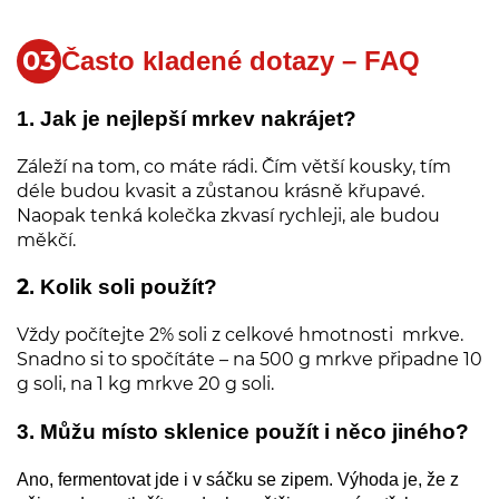
Často kladené dotazy – FAQ
1. Jak je nejlepší mrkev nakrájet?
Záleží na tom, co máte rádi. Čím větší kousky, tím
déle budou kvasit a zůstanou krásně křupavé.
Naopak tenká kolečka zkvasí rychleji, ale budou
měkčí.
2
. Kolik soli použít?
Vždy počítejte 2% soli z celkové hmotnosti mrkve.
Snadno si to spočítáte – na 500 g mrkve připadne 10
g soli, na 1 kg mrkve 20 g soli.
3. Můžu místo sklenice použít i něco jiného?
Ano, fermentovat jde i v sáčku se zipem. Výhoda je, že z