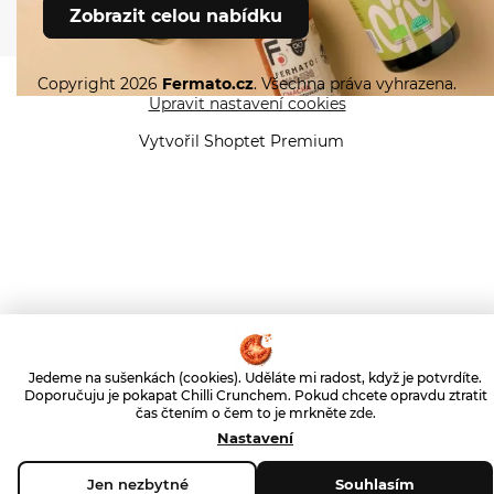
Zobrazit nabídku
Zobrazit celou nabídku
Copyright 2026
Fermato.cz
. Všechna práva vyhrazena.
Upravit nastavení cookies
Vytvořil Shoptet Premium
Jedeme na sušenkách (cookies). Uděláte mi radost, když je potvrdíte.
Doporučuju je pokapat Chilli Crunchem. Pokud chcete opravdu ztratit
čas čtením o čem to je mrkněte
zde
.
Nastavení
Jen nezbytné
Souhlasím