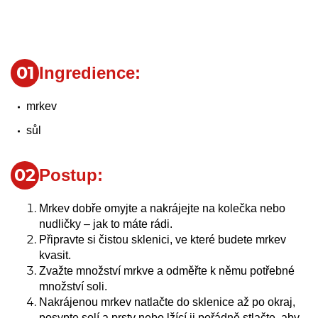
Ingredience:
mrkev
sůl
Postup:
Mrkev dobře omyjte a nakrájejte na kolečka nebo
nudličky – jak to máte rádi.
Připravte si čistou sklenici, ve které budete mrkev
kvasit.
Zvažte množství mrkve a odměřte k němu potřebné
množství soli.
Nakrájenou mrkev natlačte do sklenice až po okraj,
posypte solí a prsty nebo lžící ji pořádně stlačte, aby