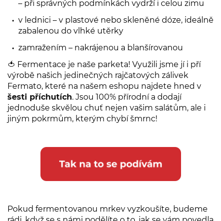
– při správných podmínkách vydrží i celou zimu
v lednici – v plastové nebo skleněné dóze, ideálně
zabalenou do vlhké utěrky
zamražením – nakrájenou a blanšírovanou
🍅 Fermentace je naše parketa! Využili jsme jí i pří
výrobě našich jedinečných rajčatových zálivek
Fermato, které na našem eshopu najdete hned v
šesti příchutích
. Jsou 100% přírodní a dodají
jednoduše skvělou chuť nejen vašim salátům, ale i
jiným pokrmům, kterým chybí šmrnc!
Pokud fermentovanou mrkev vyzkoušíte, budeme
rádi, když se s námi podělíte o to, jak se vám povedla