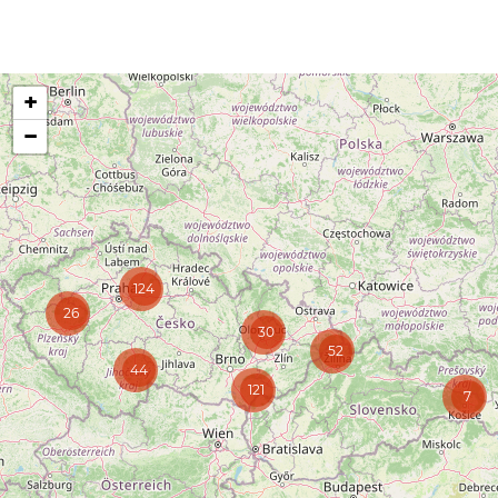
+
−
124
26
30
52
44
121
7