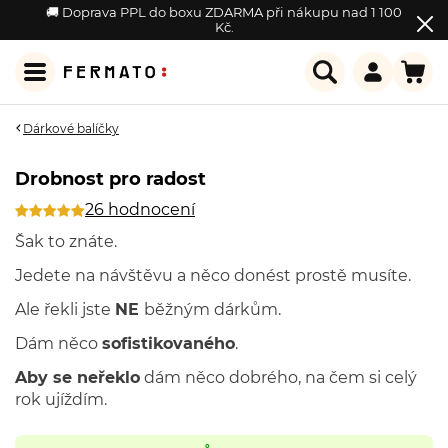
🚚 Doprava PPL do boxu ZDARMA při nákupu nad 1 100
Kč.
Dárkové balíčky
Drobnost pro radost
26 hodnocení
Šak to znáte.
Jedete na návštěvu a něco donést prostě musíte.
Ale řekli jste
NE
běžným dárkům.
Dám něco
sofistikovaného
.
Aby se neřeklo
dám něco dobrého, na čem si celý
rok ujíždím.