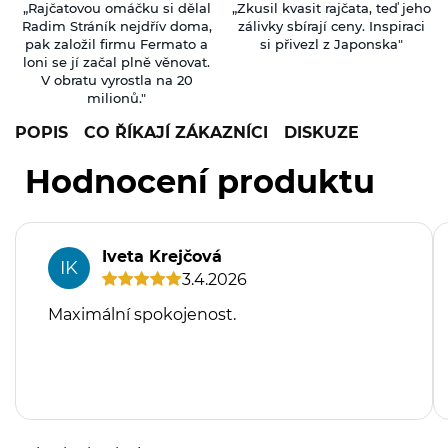
„Rajčatovou omáčku si dělal
„Zkusil kvasit rajčata, teď jeho
Radim Stráník nejdřív doma,
zálivky sbírají ceny. Inspiraci
pak založil firmu Fermato a
si přivezl z Japonska"
loni se jí začal plně věnovat.
V obratu vyrostla na 20
milionů."
POPIS
CO ŘÍKAJÍ ZÁKAZNÍCI
DISKUZE
Hodnocení produktu
Iveta Krejčová
IK
3.4.2026
Maximální spokojenost.