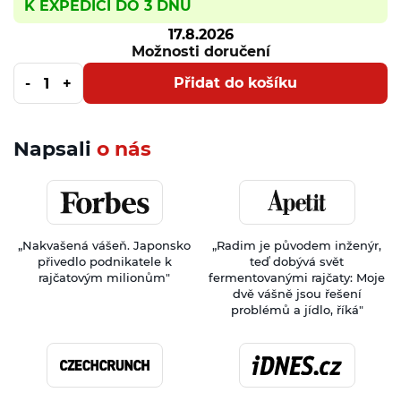
K EXPEDICI DO 3 DNŮ
17.8.2026
Možnosti doručení
Přidat do košíku
Napsali
o nás
„Nakvašená vášeň. Japonsko
„Radim je původem inženýr,
přivedlo podnikatele k
teď dobývá svět
rajčatovým milionům"
fermentovanými rajčaty: Moje
dvě vášně jsou řešení
problémů a jídlo, říká"