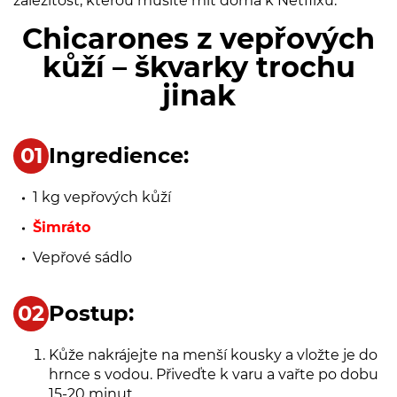
záležitost, kterou musíte mít doma k Netflixu.
Chicarones z vepřových
kůží – škvarky trochu
jinak
Ingredience:
1 kg vepřových kůží
Šimráto
Vepřové sádlo
Postup:
Kůže nakrájejte na menší kousky a vložte je do
hrnce s vodou. Přiveďte k varu a vařte po dobu
15-20 minut.