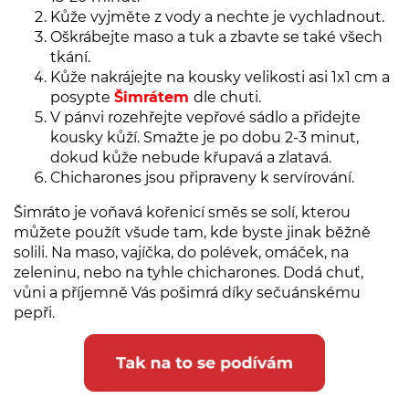
Kůže vyjměte z vody a nechte je vychladnout.
Oškrábejte maso a tuk a zbavte se také všech
tkání.
Kůže nakrájejte na kousky velikosti asi 1x1 cm a
posypte
Šimrátem
dle chuti.
V pánvi rozehřejte vepřové sádlo a přidejte
kousky kůží. Smažte je po dobu 2-3 minut,
dokud kůže nebude křupavá a zlatavá.
Chicharones jsou připraveny k servírování.
Šimráto je voňavá kořenicí směs se solí, kterou
můžete použít všude tam, kde byste jinak běžně
solili. Na maso, vajíčka, do polévek, omáček, na
zeleninu, nebo na tyhle chicharones. Dodá chuť,
vůni a příjemně Vás pošimrá díky sečuánskému
pepři.