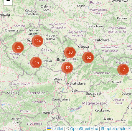
−
124
26
30
52
44
121
7
Leaflet
|
©
OpenStreetMap
|
Shoptet doplnek