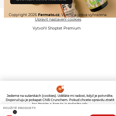
Copyright 2026
Fermato.cz
. Všechna práva vyhrazena.
Upravit nastavení cookies
Vytvořil Shoptet Premium
Jedeme na sušenkách (cookies). Uděláte mi radost, když je potvrdíte.
Doporučuju je pokapat Chilli Crunchem. Pokud chcete opravdu ztratit
čas čtením o čem to je mrkněte
zde
.
POUŽITÉ PRODUKTY:
Nastavení
×