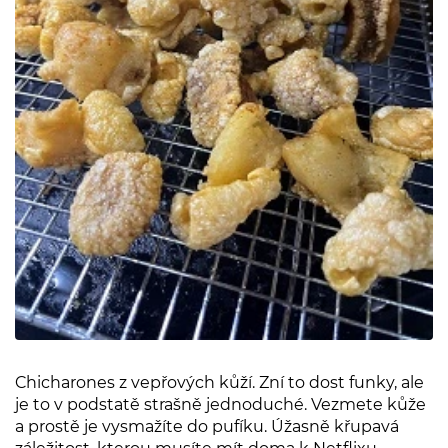
Chicharones z vepřových kůží. Zní to dost funky, ale
je to v podstatě strašně jednoduché. Vezmete kůže
a prostě je vysmažíte do pufíku. Úžasně křupavá