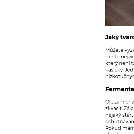
Jaký tvar
Můžete vyzko
mě to nejví
který není t
kašičky. Je
nízkotučným
Fermenta
Ok, zamích
zkvasit.
Zále
nějaký start
ochutnávám a
Pokud mám s