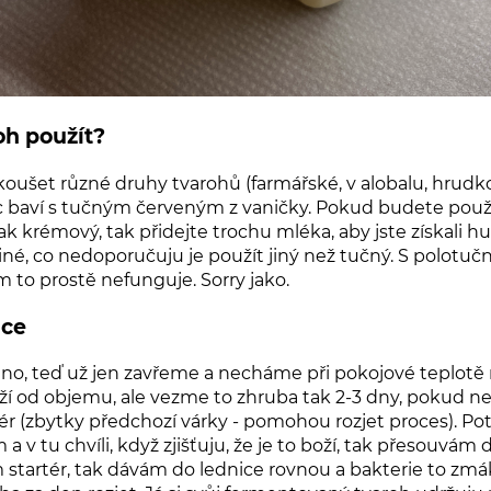
oh použít?
ušet různé druhy tvarohů (farmářské, v alobalu, hrudkovit
c baví s tučným červeným z vaničky. Pokud budete použív
ak krémový, tak přidejte trochu mléka, aby jste získali h
diné, co nedoporučuju je použít jiný než tučný. S polot
 to prostě nefunguje. Sorry jako.
ce
áno,
teď už jen
zavřeme a necháme při pokojové teplotě
ží od objemu, ale vezme to zhruba tak 2-3 dny, pokud ne
ér (zbytky předchozí várky
- pomohou rozjet proces
). Po
 v tu chvíli, když zjišťuju, že je to boží, tak přesouvám 
tartér, tak dávám do lednice rovnou a bakterie to zmá