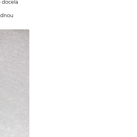
e docela
ázdnou