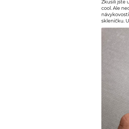
Zkusili jste
cool. Ale n
návykovosti
skleničku. 