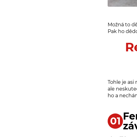
Možná to děl
Pak ho dědo
R
Tohle je asi
ale neskut
ho a nechám
Fe
zá