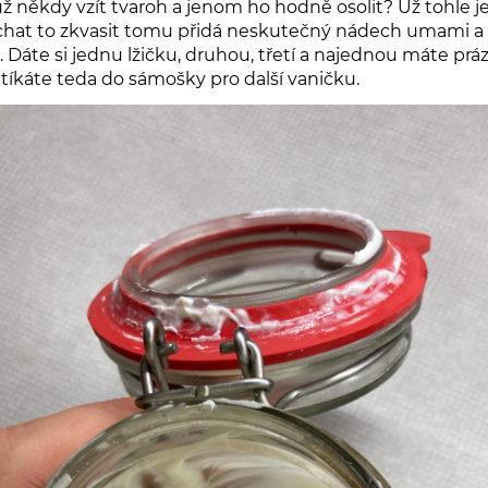
 už někdy vzít tvaroh a jenom ho hodně osolit? Už tohle j
echat to zkvasit tomu přidá neskutečný nádech umami a
. Dáte si jednu lžičku, druhou, třetí a najednou máte pr
Utíkáte teda do sámošky pro další vaničku.