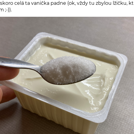
skoro celá ta vanička padne (ok, vždy tu zbylou lžičku, k
 ;-)).