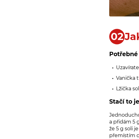
Ja
Potřebné 
Uzavírat
Vanička t
Lžička sol
Stačí to j
Jednoduchos
a přidám 5 g
že 5 g soli 
přemístím 