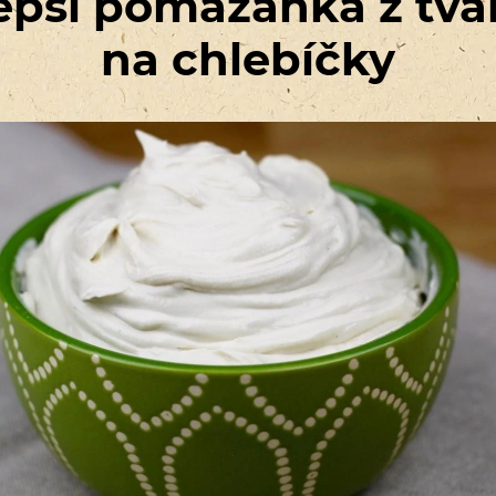
epší pomazánka z tv
na chlebíčky