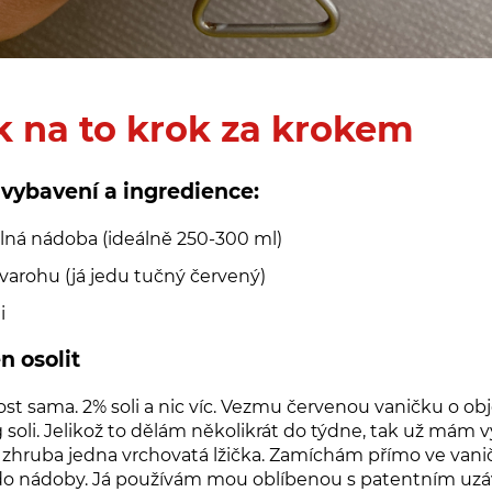
k na to krok za krokem
vybavení a ingredience:
elná nádoba (ideálně 250-300 ml)
varohu (já jedu tučný červený)
i
en osolit
t sama. 2% soli a nic víc. Vezmu červenou vaničku o o
 soli. Jelikož to dělám několikrát do týdne, tak už mám 
je zhruba jedna vrchovatá lžička. Zamíchám přímo ve vani
do nádoby. Já používám mou oblíbenou s patentním uz