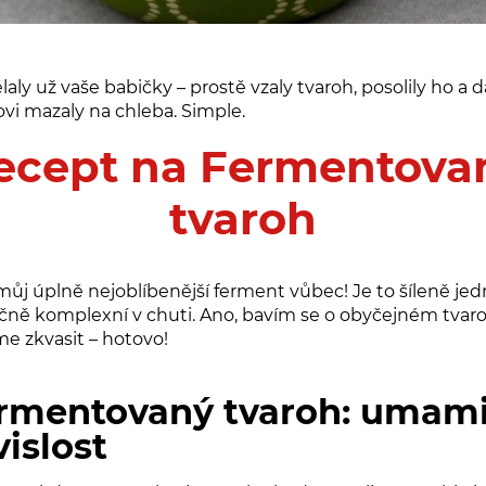
aly už vaše babičky – prostě vzaly tvaroh, posolily ho a d
vi mazaly na chleba. Simple.
ecept na F
ermentova
tvaroh
 můj úplně nejoblíbenější ferment vůbec! Je to šíleně je
ečně komplexní
v chuti
. Ano, bavím se o obyčejném tvar
e zkvasit – hotovo!
rmentovaný tvaroh: umam
vislost