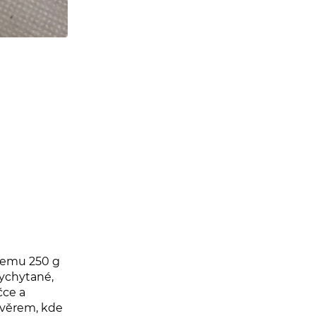
bjemu 250 g
vychytané,
čce a
ávěrem, kde