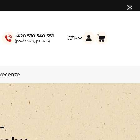
+420 530 540 350
CZK
(po-čt 9-17, pa 9-16)
Recenze
-