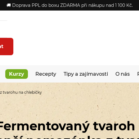
🚚 Doprava PPL do boxu ZDARMA při nákupu nad 1 100 Kč.
at
Kurzy
Recepty
Tipy a zajímavosti
O nás
z tvarohu na chlebíčky
Fermentovaný tvaroh 