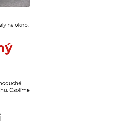
aly na okno.
ný
dnoduché,
ohu. Osolíme
i