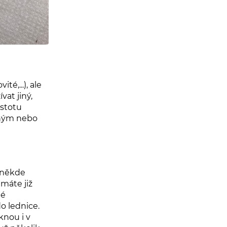
é,...), ale
at jiný,
ustotu
učným nebo
 někde
máte již
té
do lednice.
knou i v