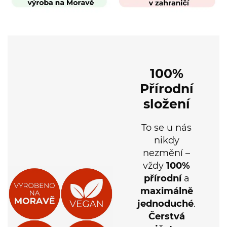
100%
Přírodní
složení
To se u nás
nikdy
nezmění –
vždy
100%
přírodní
a
maximálně
jednoduché
.
Čerstvá
rajčata
a
poctivá