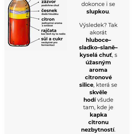
slupkou
.
Výsledek? Tak
akorát
hluboce–
sladko–slaně–
kyselá chuť
, s
úžasným
aroma
citronové
silice
, která se
skvěle
hodí
všude
tam, kde je
kapka
citronu
nezbytností
.