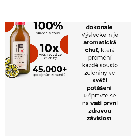
fermentovanými
citrony
–
dokonale
.
Výsledkem je
aromatická
chuť
, která
promění
každé sousto
zeleniny ve
svěží
potěšení
.
Připravte se
na
vaši první
zdravou
závislost
.