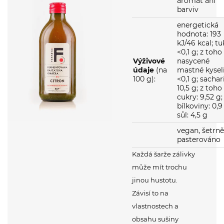
energetická
hodnota: 193
kJ/46 kcal; tu
<0,1 g; z toho
Výživové
nasycené
údaje
(na
mastné kysel
100 g):
<0,1 g; sachar
10,5 g; z toho
cukry: 9,52 g;
bílkoviny: 0,9
sůl: 4,5 g
vegan, šetrně
pasterováno
Každá šarže zálivky
může mít trochu
jinou hustotu.
Závisí to na
vlastnostech a
obsahu sušiny
rajčat, která