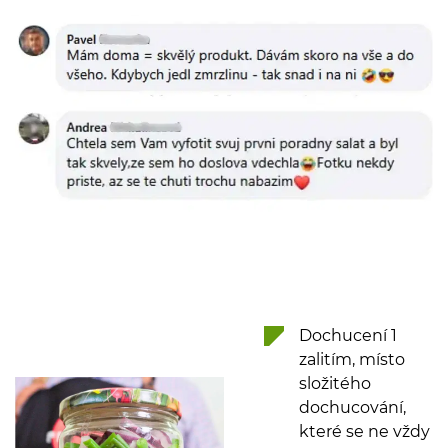
Dochucení 1
zalitím, místo
složitého
dochucování,
které se ne vždy
vydaří.