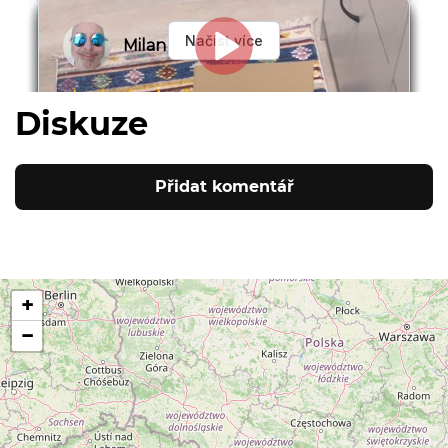
Diskuze
Přidat komentář
+
−
124