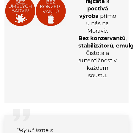
výroba
přímo
u nás na
Moravě
.
Bez
konzervantů
,
stabilizátorů,
emulg
Čistota a
autentičnost
v
každém
soustu.
“My už jsme s
rajčatovou šťávou