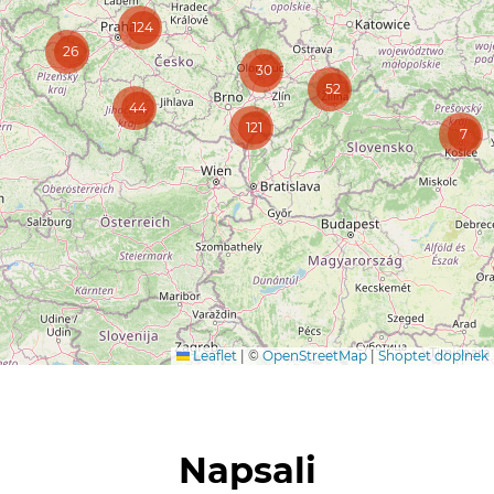
26
30
52
44
121
7
Leaflet
|
©
OpenStreetMap
|
Shoptet doplnek
Napsali
o nás