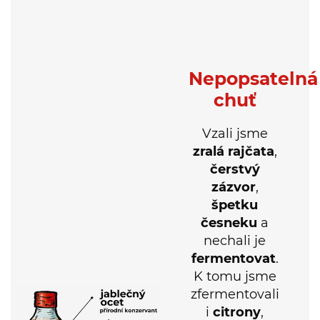
Nepopsatelná
chuť
Vzali jsme
zralá rajčata
,
čerstvý
zázvor
,
špetku
česneku
a
nechali je
fermentovat
.
K tomu jsme
zfermentovali
i
citrony
,
dokonce i se