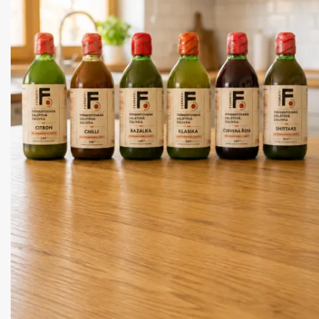
Jedeme na sušenkách (cookies). Uděláte mi radost, když je potvrdít
Doporučuju je pokapat Chilli Crunchem. Pokud chcete opravdu ztrati
čtením o čem to je mrkněte
zde
.
Nastavení
Jen nezbytné
Souhlasím