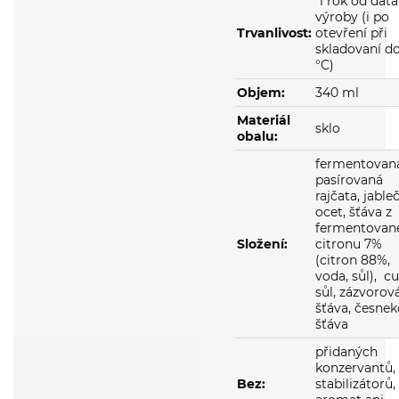
Trvanlivost:
otevření při
skladovaní do
°C)
Objem:
340 ml
Materiál
sklo
obalu:
fermentovan
pasírovaná
rajčata, jable
ocet, šťáva z
fermentovan
Složení:
citronu 7%
(citron 88%,
voda, sůl), cu
sůl, zázvorov
šťáva, česne
šťáva
přidaných
konzervantů,
Bez:
stabilizátorů,
aromat ani
barviv