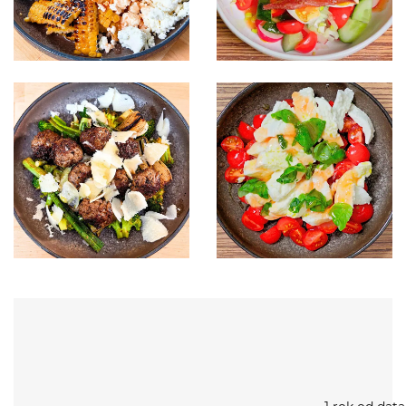
1 rok od data
výroby (i po