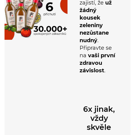
žádný
kousek
zeleniny
nezůstane
nudný
.
Připravte se
na
vaši
první
zdravou
závislost
.
6x jinak,
vždy
skvěle
Klasika,