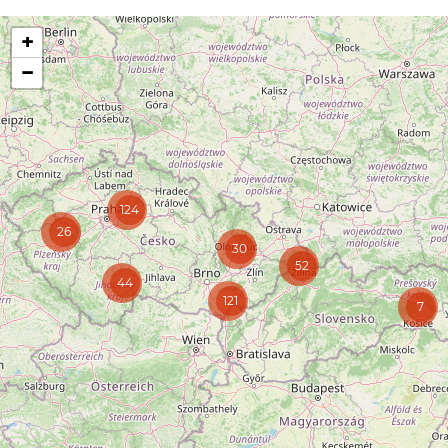
+
−
124
26
30
52
44
121
7