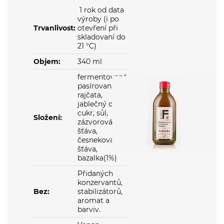
výroby (i po
Trvanlivost:
otevření při
skladovaní do
21 °C)
Objem:
340 ml
fermentovaná
pasírovaná
rajčata,
jablečný ocet,
cukr, sůl,
Složení:
zázvorová
šťáva,
česneková
šťáva,
bazalka(1%)
Přidaných
konzervantů,
Bez:
stabilizátorů,
aromat a
barviv.
Vegan,
šetrně