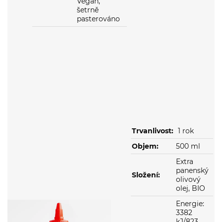
pasterováno
Trvanlivost:
1 rok
Objem:
500 ml
Extra
panenský
Složení:
olivový
olej, BIO
Energie:
3382
kJ/823
kcal; tuky: