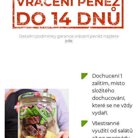
Detailní podmínky garance vrácení peněz najdete
zde.
Dochucení 1
zalitím, místo
složitého
dochucování,
které se ne vždy
vydaří.
Všestranné
využití: od salátů
až po marinády,
polévky a