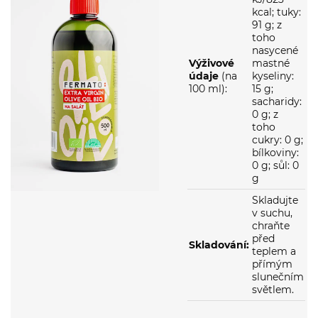
91 g; z
toho
nasycené
Výživové
mastné
údaje
(na
kyseliny:
100 ml):
15 g;
sacharidy:
0 g; z
toho
cukry: 0 g;
bílkoviny:
0 g; sůl: 0
g
Skladujte
v suchu,
chraňte
před
Skladování:
teplem a
přímým
slunečním
světlem.