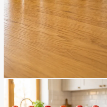
Jedeme na sušenkách (cookies). Uděláte mi radost, když je potvrdíte. 
je pokapat Chilli Crunchem. Pokud chcete opravdu ztratit čas čtením o 
mrkněte
zde
.
Nastavení
Jen nezbytné
Souhlasím