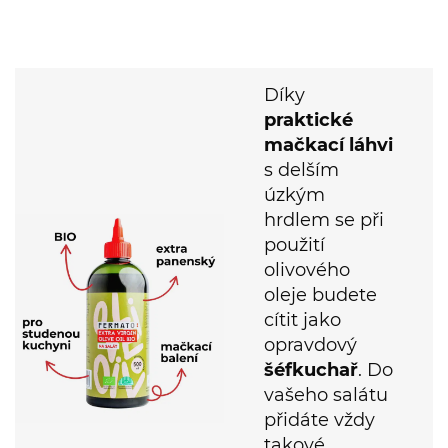
A co víc?
Díky
praktické
mačkací láhvi
s delším
úzkým
hrdlem se při
použití
olivového
oleje budete
cítit jako
opravdový
šéfkuchař
. Do
vašeho salátu
přidáte vždy
takové
množství