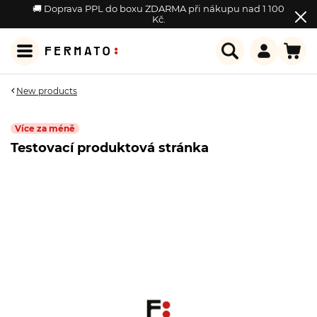
🚚 Doprava PPL do boxu ZDARMA při nákupu nad 1 100
Kč.
New products
Více za méně
Testovací produktová stránka