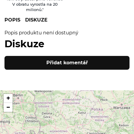
V obratu vyrostla na 20
milionů."
POPIS
DISKUZE
Popis produktu není dostupný
Diskuze
Přidat komentář
+
−