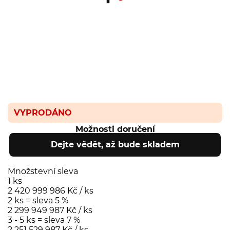
VYPRODÁNO
Možnosti doručení
Dejte vědět, až bude skladem
Množstevní sleva
1 ks
2 420 999 986 Kč
/ ks
2 ks = sleva 5 %
2 299 949 987 Kč
/ ks
3 - 5 ks = sleva 7 %
2 251 529 987 Kč
/ ks