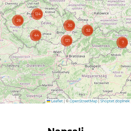
124
26
30
52
44
121
7
Leaflet
|
©
OpenStreetMap
|
Shoptet doplnek