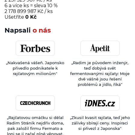
6 a více ks = sleva 10 %
2 178 899 987 Kč
/ ks
Ušetříte
0 Kč
Napsali
o nás
„Nakvašená vášeň. Japonsko
„Radim je původem inženýr,
přivedlo podnikatele k
teď dobývá svět
rajčatovým milionům"
fermentovanými rajčaty: Moje
dvě vášně jsou řešení
problémů a jídlo, říká"
„Rajčatovou omáčku si dělal
„Zkusil kvasit rajčata, teď jeho
Radim Stráník nejdřív doma,
zálivky sbírají ceny. Inspiraci
pak založil firmu Fermato a
si přivezl z Japonska"
loni se jí začal plně věnovat.