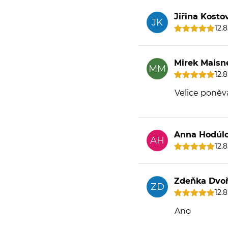
Jiřina Kosto
JK
12.
Mirek Maisn
MM
12.
Velice poněva
Anna Hodúl
AH
12.
Zdeňka Dvo
ZD
12.
Ano