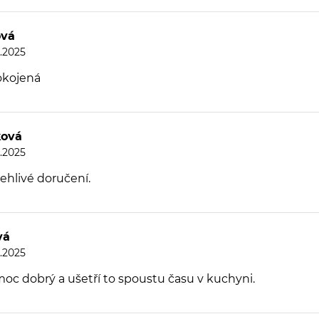
ová
8.2025
okojená
ková
8.2025
ehlivé doručení.
vá
8.2025
moc dobrý a ušetří to spoustu času v kuchyni.