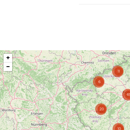
+
−
11
6
6
20
10