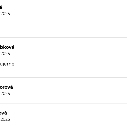
á
8.2025
ábková
8.2025
čujeme
orová
8.2025
ová
8.2025