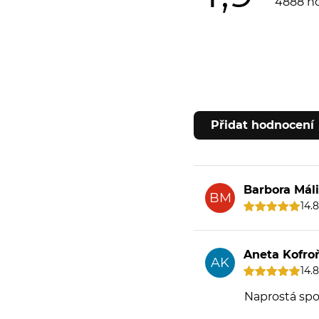
4888 h
Přidat hodnocení
Barbora Mál
BM
14.
Aneta Kofro
AK
14.
Naprostá spok