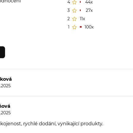
odnocení
4
44x
3
27x
2
11x
1
100x
iková
8.2025
ňová
8.2025
ojenost, rychlé dodání, vynikající produkty.