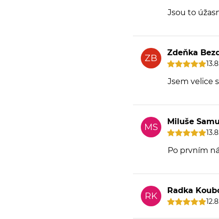
Jsou to úžas
Zdeňka Bez
ZB
13.
Jsem velice 
Miluše Samu
MS
13.
Po prvním ná
Radka Koub
RK
12.