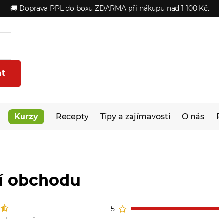
🚚 Doprava PPL do boxu ZDARMA při nákupu nad 1 100 Kč.
at
Kurzy
Recepty
Tipy a zajímavosti
O nás
í obchodu
5