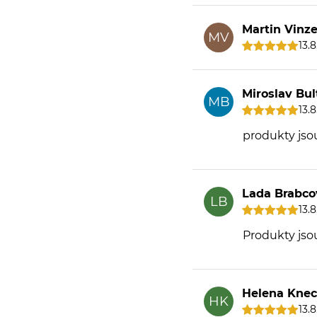
Martin Vinz
MV
13.
Miroslav Bul
MB
13.
produkty jso
Lada Brabco
LB
13.
Produkty jso
Helena Knec
HK
13.