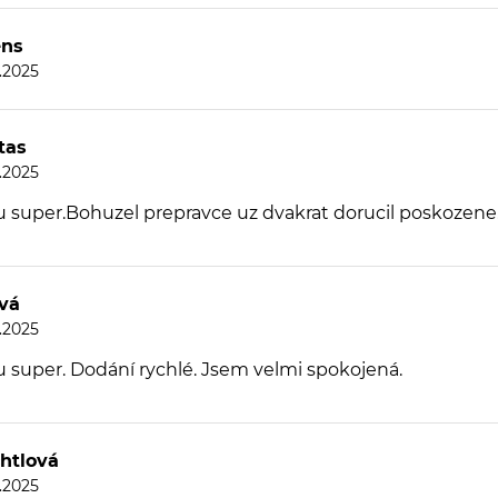
ens
8.2025
tas
8.2025
u super.Bohuzel prepravce uz dvakrat dorucil poskozene
vá
8.2025
u super. Dodání rychlé. Jsem velmi spokojená.
htlová
8.2025