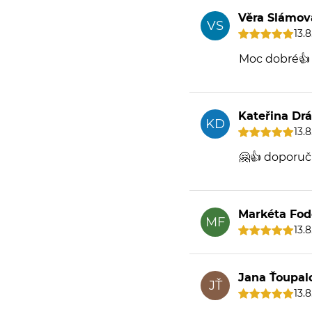
Věra Slámov
VS
13.
Moc dobré👍
Kateřina Dr
KD
13.
🤗👍 doporu
Markéta Fod
MF
13.
Jana Ťoupal
JŤ
13.