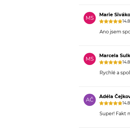
Marie Sivák
MS
14.
Ano jsem sp
Marcela Sul
MS
14.
Rychlé a spol
Adéla Čejko
AČ
14.
Super! Fakt 