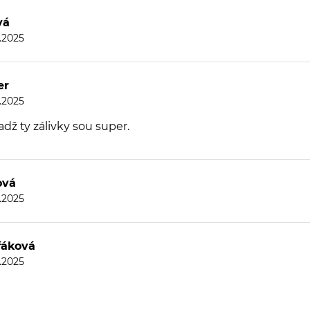
vá
8.2025
er
8.2025
dž ty zálivky sou super.
ová
8.2025
řáková
8.2025