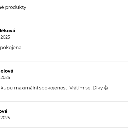
né produkty
děková
8.2025
spokojená
elová
8.2025
kupu maximální spokojenost. Vrátím se. Díky 👍
ová
8.2025