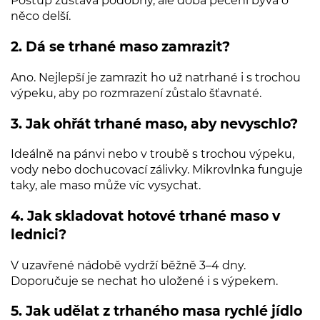
Postup zůstává podobný, ale doba pečení bývá o
něco delší.
2. Dá se trhané maso zamrazit?
Ano. Nejlepší je zamrazit ho už natrhané i s trochou
výpeku, aby po rozmrazení zůstalo šťavnaté.
3. Jak ohřát trhané maso, aby nevyschlo?
Ideálně na pánvi nebo v troubě s trochou výpeku,
vody nebo dochucovací zálivky. Mikrovlnka funguje
taky, ale maso může víc vysychat.
4. Jak skladovat hotové trhané maso v
lednici?
V uzavřené nádobě vydrží běžně 3–4 dny.
Doporučuje se nechat ho uložené i s výpekem.
5. Jak udělat z trhaného masa rychlé jídlo