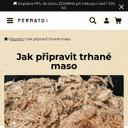
🚚 Doprava PPL do boxu ZDARMA při nákupu nad 1 100
Kč.
Recepty
Jak připravit trhané maso
Jak připravit trhané
maso