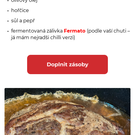
olivový olej
hořčice
sůl a pepř
fermentovaná zálivka
Fermato
(podle vaší chuti –
já mám nejradši chilli verzi)