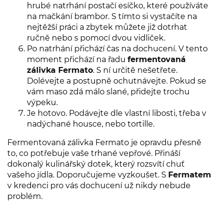
hrubé natrhání postačí esíčko, které používáte
na mačkání brambor. S tímto si vystačíte na
nejtěžší práci a zbytek můžete již dotrhat
ručně nebo s pomocí dvou vidliček.
Po natrhání přichází čas na dochucení. V tento
moment přichází na řadu
fermentovaná
zálivka Fermato
. S ní určitě nešetřete.
Dolévejte a postupně ochutnávejte. Pokud se
vám maso zdá málo slané, přidejte trochu
výpeku.
Je hotovo. Podávejte dle vlastní libosti, třeba v
nadýchané housce, nebo tortille.
Fermentovaná zálivka Fermato je opravdu přesně
to, co potřebuje vaše trhané vepřové. Přináší
dokonalý kulinářský dotek, který rozsvítí chuť
vašeho jídla. Doporučujeme vyzkoušet. S
Fermatem
v kredenci pro vás dochucení už nikdy nebude
problém.