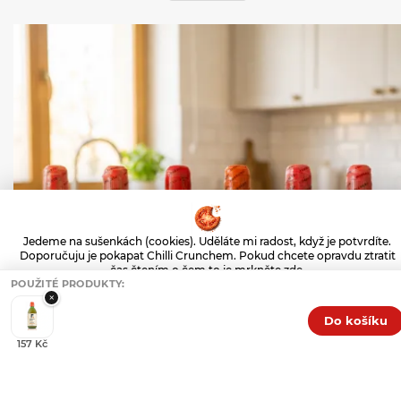
Jedeme na sušenkách (cookies). Uděláte mi radost, když je potvrdíte.
Doporučuju je pokapat Chilli Crunchem. Pokud chcete opravdu ztratit
čas čtením o čem to je mrkněte
zde
.
POUŽITÉ PRODUKTY:
Nastavení
×
Do košíku
Jen nezbytné
Souhlasím
157 Kč