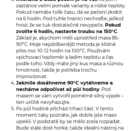
zastánce velmi pomalé varianty a nízké teploty.
Pokud nemáte tolik času, dá se pečení zkrátit
na 6 hodin. Pod tuhle hranici nechoďte, jelikož
hrozí, že se tuk dostatečně nevypeče.
Pokud
zvolíte 6 hodin, nastavte troubu na 150°C
.
Základ je, abychom měli uprostřed masa 85-
90°C. Moje nejoblíbenější metoda je klidně
přes noc 10-12 hodin na 100°C. Používám
vpichovací teploměr a ladím teplotu a čas
podle toho. Vždy máte jiný kus masa a různou
hmotnost, takže je potřeba trochu
improvizovat.
Jakmile dosáhneme 90°C vytáhneme a
necháme odpočívat až půl hodiny
. Pod
masem se vám vytvořil poměrně silný výpek –
ten určitě nevyhazujte.
Po půl hodině přichází trhací část. V tento
moment taky poznáte, jak dobře jste maso
upekli. V podstatě by se mělo zcela rozpadat.
Bude stále dost horké, takže ideální nástroj na