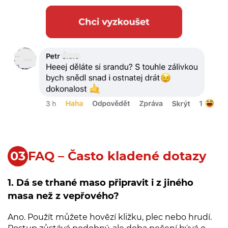
FAQ – Často kladené dotazy
1. Dá se trhané maso připravit i z jiného
masa než z vepřového?
Ano. Použít můžete hovězí kližku, plec nebo hrudí.