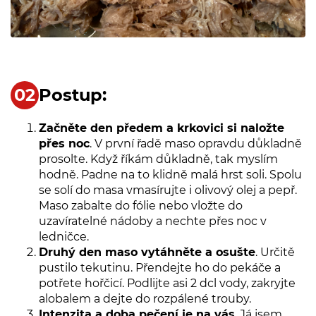
Postup:
Začněte den předem a krkovici si naložte
přes noc
. V první řadě maso opravdu důkladně
prosolte. Když říkám důkladně, tak myslím
hodně. Padne na to klidně malá hrst soli. Spolu
se solí do masa vmasírujte i olivový olej a pepř.
Maso zabalte do fólie nebo vložte do
uzavíratelné nádoby a nechte přes noc v
ledničce.
Druhý den maso vytáhněte a osušte
. Určitě
pustilo tekutinu. Přendejte ho do pekáče a
potřete hořčicí. Podlijte asi 2 dcl vody, zakryjte
alobalem a dejte do rozpálené trouby.
Intenzita a doba pečení je na vás
. Já jsem