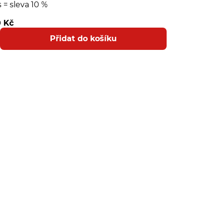
s = sleva 10 %
0 Kč
Přidat do košíku