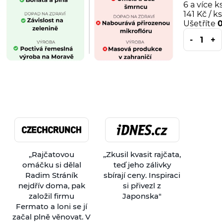
6 a více k
141 Kč
/ ks
Ušetříte
„Rajčatovou
„Zkusil kvasit rajčata,
omáčku si dělal
teď jeho zálivky
Radim Stráník
sbírají ceny. Inspiraci
nejdřív doma, pak
si přivezl z
založil firmu
Japonska"
Fermato a loni se jí
začal plně věnovat. V