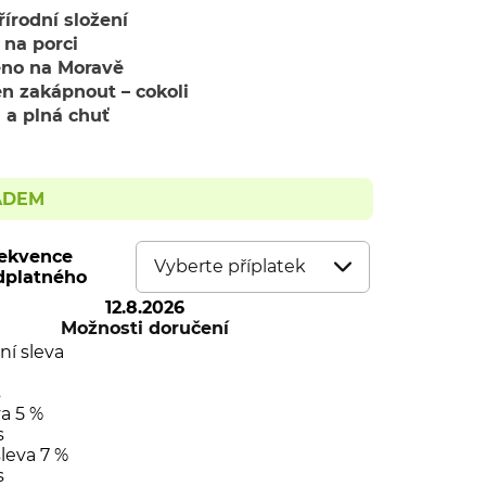
írodní složení
 na porci
no na Moravě
en zakápnout – cokoli
 a plná chuť
ADEM
ekvence
dplatného
12.8.2026
Možnosti doručení
í sleva
s
va 5 %
s
sleva 7 %
s