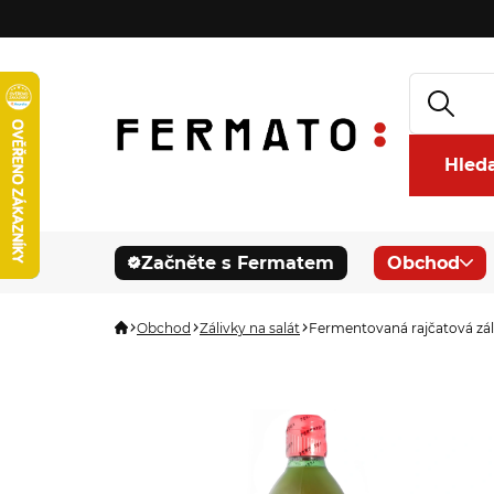
Hled
Začněte s Fermatem
Obchod
Obchod
Zálivky na salát
Fermentovaná rajčatová záli