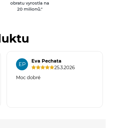
obratu vyrostla na
20 milionů."
duktu
Eva Pechata
EP
IJ
25.3.2026
Moc dobré
Nec