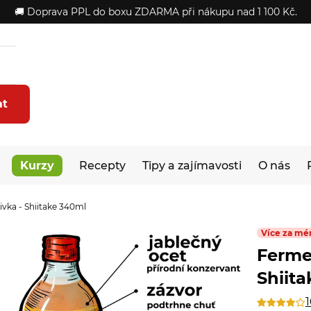
🚚 Doprava PPL do boxu ZDARMA při nákupu nad 1 100 Kč.
at
Kurzy
Recepty
Tipy a zajímavosti
O nás
vka - Shiitake 340ml
Více za mé
Fermen
Shiit