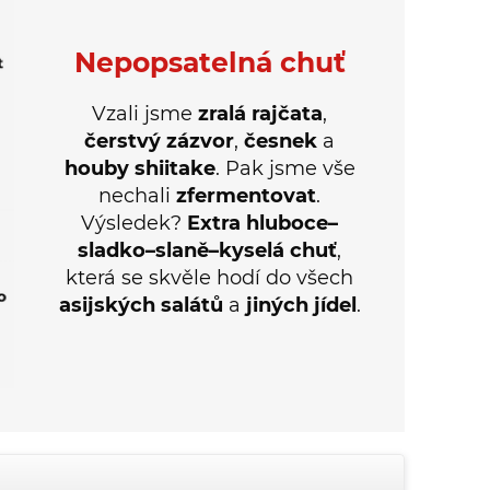
Nepopsatelná chuť
Vzali jsme
zralá rajčata
,
čerstvý zázvor
,
česnek
a
houby shiitake
. Pak jsme vše
nechali
zfermentovat
.
Výsledek?
Extra hluboce–
sladko–slaně–kyselá chuť
,
která se skvěle hodí do všech
asijských salátů
a
jiných jídel
.