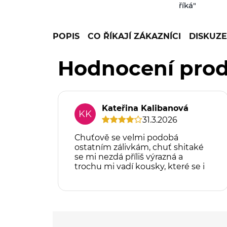
říká"
POPIS
CO ŘÍKAJÍ ZÁKAZNÍCI
DISKUZE
Hodnocení pro
Kateřina Kalibanová
KK
31.3.2026
Chuťově se velmi podobá
ostatním zálivkám, chuť shitaké
se mi nezdá příliš výrazná a
trochu mi vadí kousky, které se i
po protřepání zálivky vyplavují
do zeleniny. Nevypadá to moc
vábně.