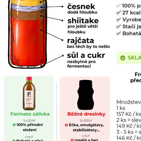
✅
100% př
✅ 27 kcal
✅ Vyrobe
✅ Stačí j
✅ Bohatá
SKL
Fr
pře
Množstevn
1 ks
157 Kč
/ k
2 ks = sle
149 Kč
/ k
3 - 5 ks = 
146 Kč
/ k