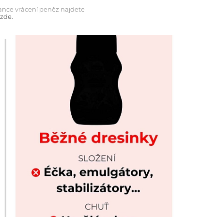
ance vrácení peněz najdete
zde.