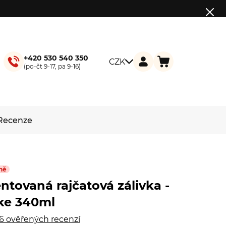
+420 530 540 350
CZK
(po-čt 9-17, pa 9-16)
Recenze
ně
tovaná rajčatová zálivka -
ake 340ml
16 ověřených recenzí